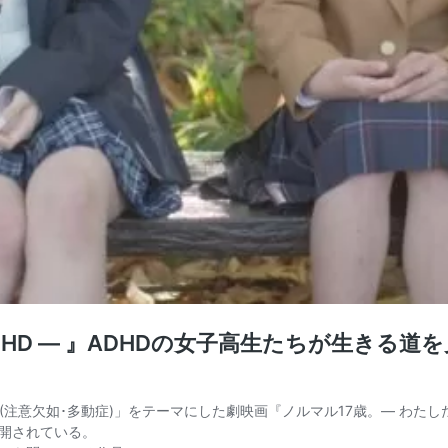
DHD ― 』ADHDの女子高生たちが生きる
(注意欠如･多動症)」をテーマにした劇映画『ノルマル17歳。― わたし
公開されている。