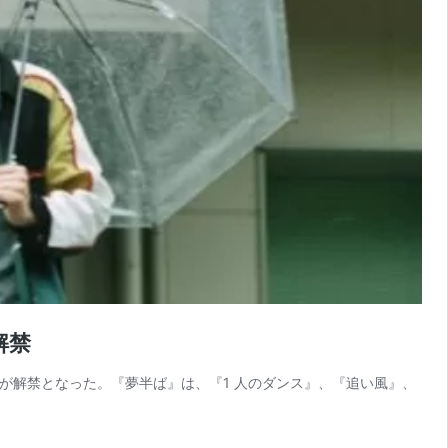
解禁
 点が解禁となった。『夢半ば』は、『1 ⼈のダンス』、『追い⾵』、