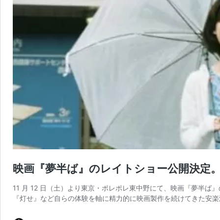
映画『夢半ば』のレイトショー公開決定。
11 ⽉ 12 ⽇（⼟）より東京・ポレポレ東中野にて、映画『夢半
『灯せ』など⾃らの体験を軸に精⼒的に映画製作を続けてきた安楽