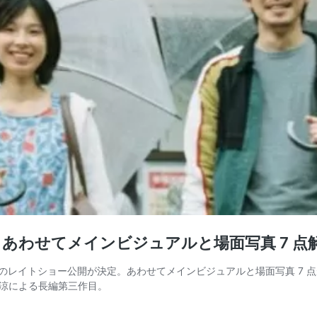
あわせてメインビジュアルと場⾯写真 7 点
ば』のレイトショー公開が決定。あわせてメインビジュアルと場⾯写真 7
涼による⻑編第三作目。