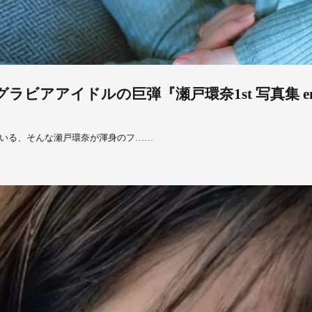
ラビアアイドルの巨弾『瀬戸環奈1st 写真集 eme
いる、そんな瀬戸環奈が渾身のフ……