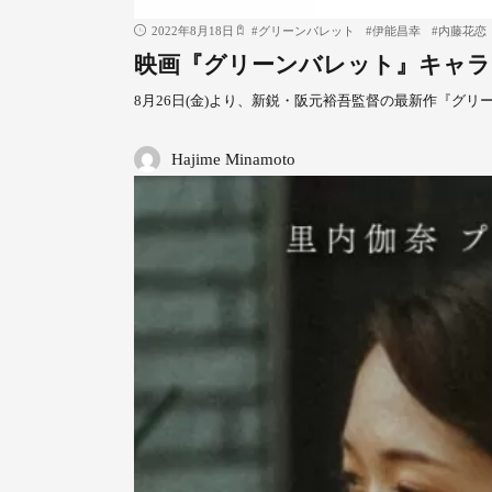
2022年8月18日
#
グリーンバレット
#
伊能昌幸
#
内藤花恋
映画『グリーンバレット』キャラ
8月26日(金)より、新鋭・阪元裕吾監督の最新作『グ
Hajime Minamoto