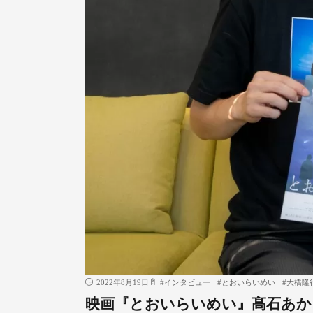
2022年8月19日
#
インタビュー
#
とおいらいめい
#
大橋隆
映画『とおいらいめい』髙石あか