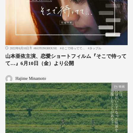
2022年6月10日
#
KOTONOHOUSE
#
そこで待ってて...
#
タップル
山本亜依主演、恋愛ショートフィルム『そこで待って
て…』6月10日（金）より公開
Hajime Minamoto
映画