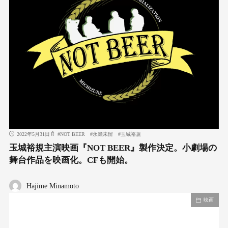
2022年5月31日
#
NOT BEER
#
永瀬未留
#
玉城裕規
玉城裕規主演映画『NOT BEER』製作決定。小劇場の
舞台作品を映画化。CFも開始。
Hajime Minamoto
映画