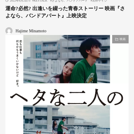
2022年6月2日
#
KEYTALK
#
さよなら、バンドアパート
#
宮野ケイジ
運命?必然? 出逢いを綴った青春ストーリー 映画『さ
よなら、バンドアパート』上映決定
Hajime Minamoto
映画