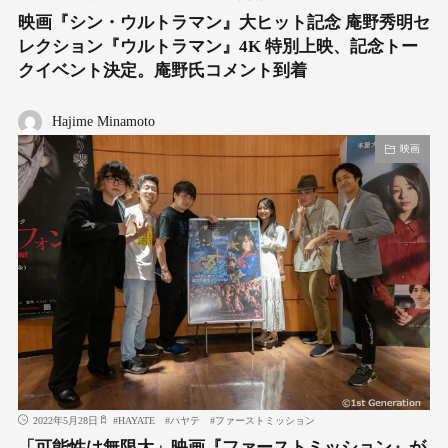
映画『シン・ウルトラマン』大ヒット記念 庵野秀明セ
レクション『ウルトラマン』4K 特別上映、記念トー
クイベント決定。庵野氏コメント到着
Hajime Minamoto
映画
2022年5月28日
#
HAYATE
#
ハヤテ
#
ファーストミッション
「可能性は無限大」映画『ファーストミッション』が