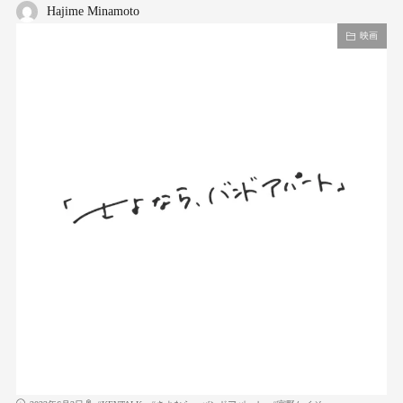
Hajime Minamoto
映画