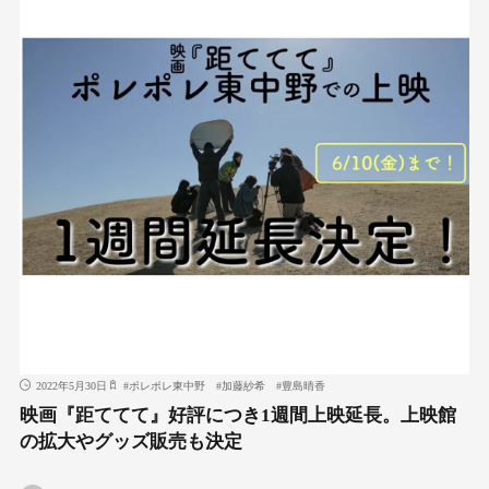
2022年5月30日
#
ポレポレ東中野
#
加藤紗希
#
豊島晴香
映画『距ててて』好評につき1週間上映延長。上映館
の拡大やグッズ販売も決定