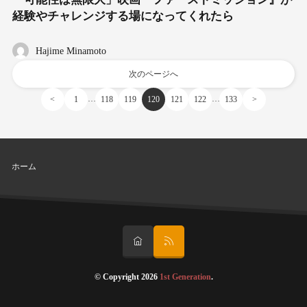
経験やチャレンジする場になってくれたら
Hajime Minamoto
次のページへ
…
…
<
1
118
119
120
121
122
133
>
ホーム
© Copyright 2026
1st Generation
.