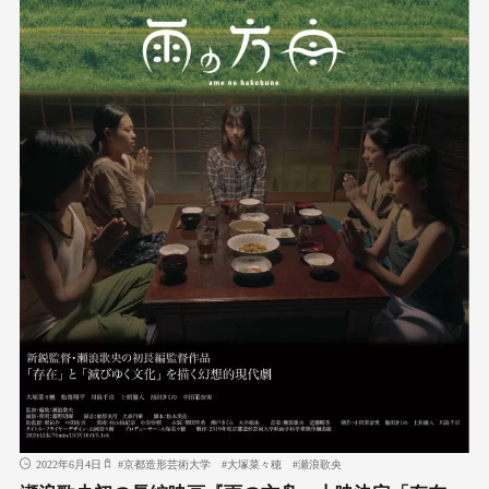
2022年6月4日
#
京都造形芸術大学
#
大塚菜々穂
#
瀬浪歌央