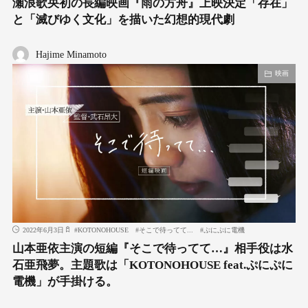
瀬浪歌央初の長編映画『雨の方舟』上映決定「存在」
と「滅びゆく文化」を描いた幻想的現代劇
Hajime Minamoto
映画
2022年6月3日
#
KOTONOHOUSE
#
そこで待ってて...
#
ぷにぷに電機
山本亜依主演の短編『そこで待ってて…』相手役は水
石亜飛夢。主題歌は「KOTONOHOUSE feat.ぷにぷに
電機」が手掛ける。