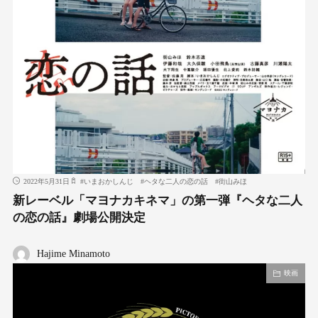
2022年5月31日
#
いまおかしんじ
#
ヘタな二人の恋の話
#
街山みほ
新レーベル「マヨナカキネマ」の第一弾『ヘタな二人
の恋の話』劇場公開決定
Hajime Minamoto
映画