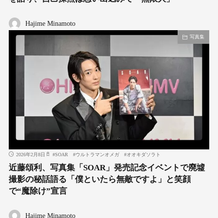
Hajime Minamoto
写真集
2026年2月8日
#
SOAR
#
ウルトラマンオメガ
#
オオキダソラト
近藤頌利、写真集「SOAR」発売記念イベントで廃墟
撮影の秘話語る「僕といたら無敵ですよ」と笑顔
で“魔除け”宣言
Hajime Minamoto