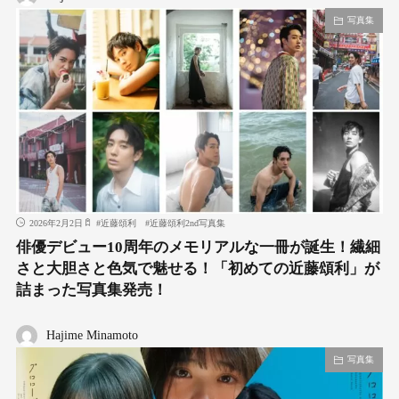
写真集
2026年2月2日
#
近藤頌利
#
近藤頌利2nd写真集
俳優デビュー10周年のメモリアルな一冊が誕生！繊細
さと大胆さと色気で魅せる！「初めての近藤頌利」が
詰まった写真集発売！
Hajime Minamoto
写真集