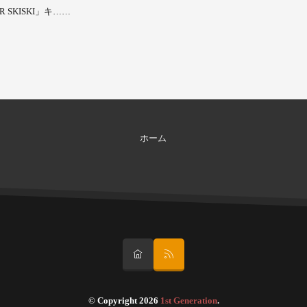
 SKISKI」キ……
ホーム
© Copyright 2026
1st Generation
.