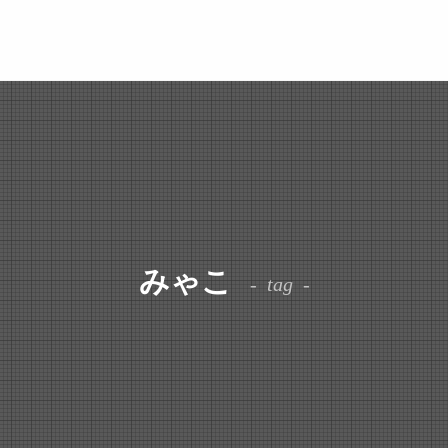
みゃこ
tag