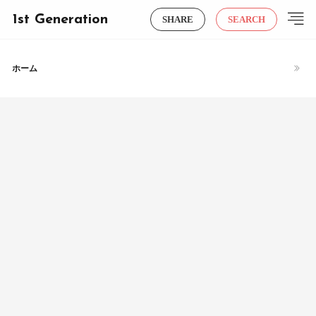
1st Generation
SHARE
SEARCH
ホーム