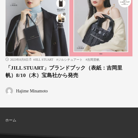
2023年8月8日
#
JILL STUART
#
ジルシチュアート
#
吉岡里帆
「JILL STUART」ブランドブック（表紙：吉岡里
帆）8/10（木）宝島社から発売
Hajime Minamoto
ホーム