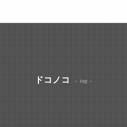
ドコノコ
tag