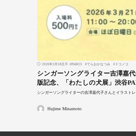
2026年3月18日
#
PARCO
#
てらおかなつみ
#
ドコノコ
シンガーソングライター吉澤嘉代
版記念、「わたしの犬展」渋谷PA
シンガーソングライターの吉澤嘉代子さんとイラストレ
Hajime Minamoto