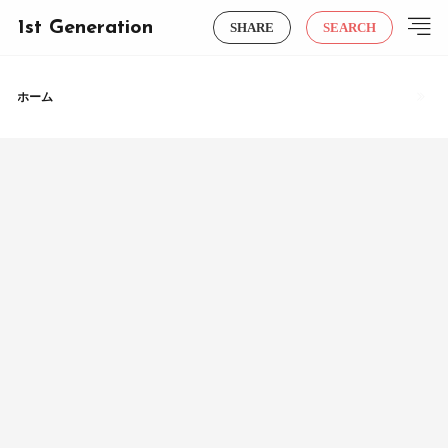
1st Generation
SHARE
SEARCH
ホーム