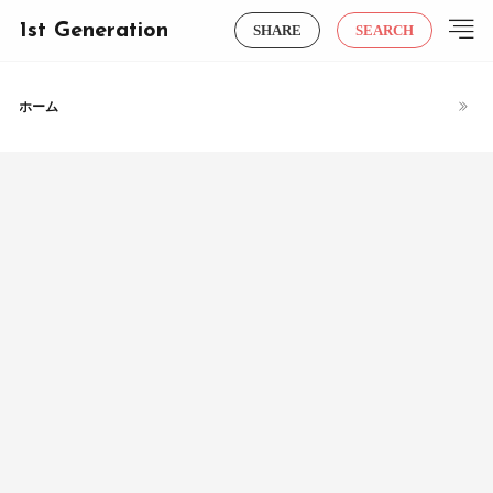
1st Generation
SHARE
SEARCH
ホーム