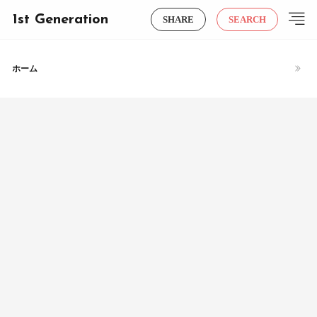
1st Generation
SHARE
SEARCH
ホーム