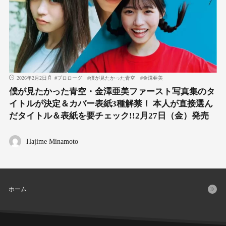
2026年2月2日
#
プロローグ
#
僕が見たかった青空
#
金澤亜美
僕が見たかった青空・金澤亜美ファースト写真集のタ
イトルが決定＆カバー表紙3種解禁！ 本人が直接選ん
だタイトル＆表紙を要チェック!!2月27日（金）発売
Hajime Minamoto
ホーム