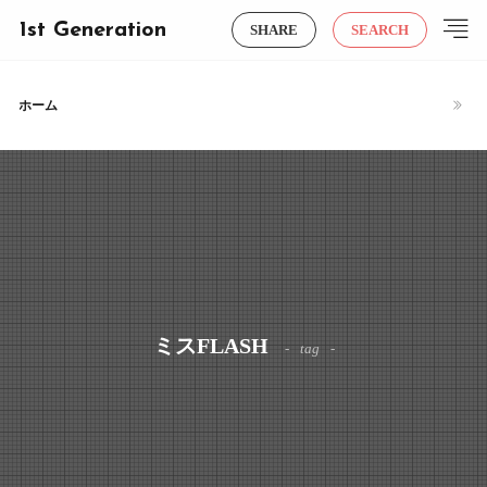
1st Generation
SHARE
SEARCH
ホーム
ミスFLASH
tag