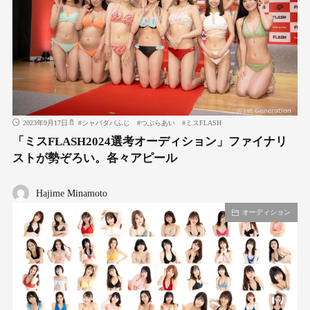
2023年9月17日
#
シャバダバふじ
#
つぶらあい
#
ミスFLASH
「ミスFLASH2024選考オーディション」ファイナリ
ストが勢ぞろい。各々アピール
Hajime Minamoto
オーディション