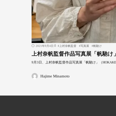
2021年9月4日
#
上村奈帆監督
#
写真展
#
帆馳け
上村奈帆監督作品写真展「帆馳け」(
9月3日、上村奈帆監督作品写真展「帆馳け」（HOKAK
Hajime Minamoto