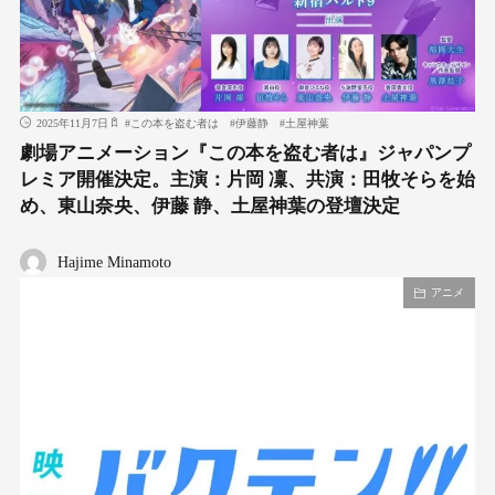
2025年11月7日
#
この本を盗む者は
#
伊藤静
#
土屋神葉
劇場アニメーション『この本を盗む者は』ジャパンプ
レミア開催決定。主演：片岡 凜、共演：田牧そらを始
め、東山奈央、伊藤 静、土屋神葉の登壇決定
Hajime Minamoto
アニメ