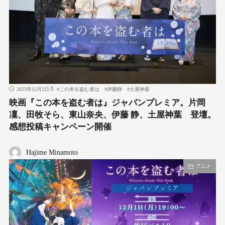
2025年12月2日
#
この本を盗む者は
#
伊藤静
#
土屋神葉
映画『この本を盗む者は』ジャパンプレミア。片岡
凜、田牧そら、東山奈央、伊藤 静、土屋神葉 登壇。
感想投稿キャンペーン開催
Hajime Minamoto
アニメ