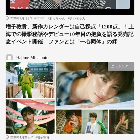
2026年2月1日
#
GENIC
#
あっちゃん
#
きいちゃん
増子敦貴、新作カレンダーは自己採点「1200点」！上
海での撮影秘話やデビュー10年目の抱負を語る発売記
念イベント開催 ファンとは「一心同体」の絆
Hajime Minamoto
カレンダー
2026年1月28日
#
増子敦貴