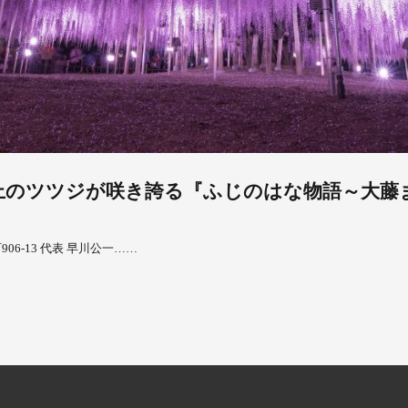
以上のツツジが咲き誇る『ふじのはな物語～大藤まつり
6-13 代表 早川公一……