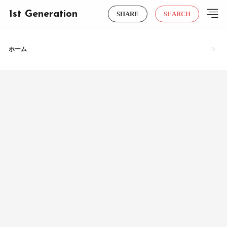
1st Generation
SHARE
SEARCH
ホーム