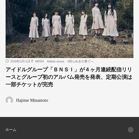
2026年5月11日
#
BNSI
#
delete noises
#
揺らめきの果てへ
アイドルグループ「ＢＮＳＩ」が４ヶ月連続配信リリ
ースとグループ初のアルバム発売を発表、定期公演は
一部チケットが完売
Hajime Minamoto
ホーム