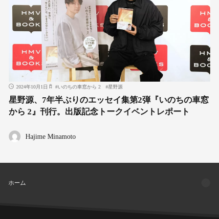
2024年10月1日
#
いのちの車窓から 2
#
星野源
星野源、7年半ぶりのエッセイ集第2弾『いのちの車窓
から 2』刊行。出版記念トークイベントレポート
Hajime Minamoto
ホーム