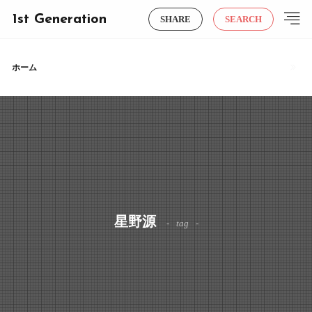
1st Generation
SHARE
SEARCH
ホーム
星野源
tag