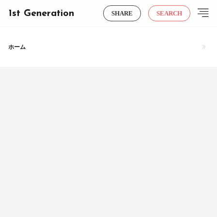
1st Generation
SHARE
SEARCH
ホーム