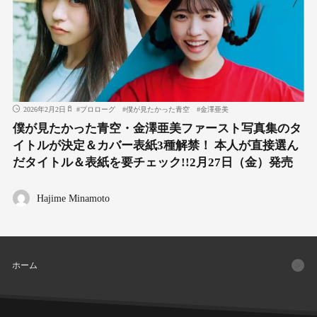
2026年2月2日
#
プロローグ
#
僕が見たかった青空
#
金澤亜美
僕が見たかった青空・金澤亜美ファースト写真集のタ
イトルが決定＆カバー表紙3種解禁！ 本人が直接選ん
だタイトル＆表紙を要チェック!!2月27日（金）発売
Hajime Minamoto
ホーム