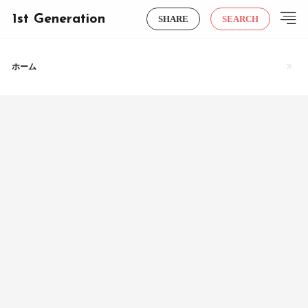
1st Generation
SHARE
SEARCH
ホーム