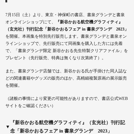
7月15日（土）より、東京・神保町の書店、書泉グランデと書泉
オンラインショップにて、
『新谷かおる航空機グラフィティ』
（玄光社）刊行記念「新谷かおるフェア in 書泉グランデ 2023」
を開催。本画集を特別先行販売します。書泉グランデと書泉オン
ラインショップで、先行販売にて同画集を購入した方には先着
で、「書泉グランデ限定 新谷かおる先生特製クリアファイル」を
プレゼント（先行販売、特典は無くなり次第終了）。
また、書泉グランデ店舗では、新谷かおる氏が手掛けた同人誌な
どの関連書籍やグッズの販売のほか、高精細複製原画の展示販売
を開催。
（諸般の事情により変更の可能性がありますので、書店公式WEB
サイトをご確認ください）
『新谷かおる航空機グラフィティ』（玄光社）刊行記
▼
念「新谷かおるフェア in 書泉グランデ 2023」