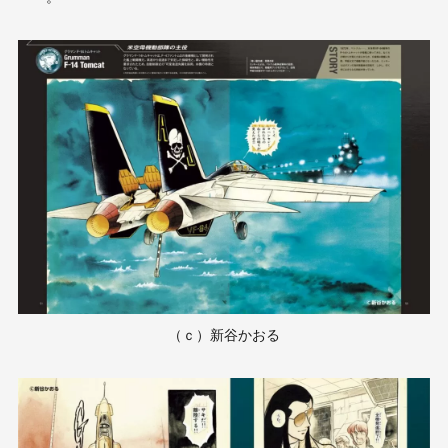
（ｃ）新谷かおる