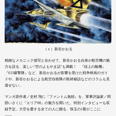
（ｃ）新谷かおる
精緻なメカニック描写と合わせて、新谷かおる自身が航空機の魅
力を語る、楽しい“空のよもやま話”も満載！ 『頭上の敵機』
『633爆撃隊』など、新谷かおるが影響を受けた戦争映画のガイ
ドや、新谷かおるによる航空自衛隊の取材秘話などのコラムも見
逃せない。
マンガ原作者／史村 翔に『ファントム無頼』を、軍事評論家／岡
部いさくに『エリア88』の魅力を聞いた、特別インタビューも収
録予定。大空を愛する全ての人に贈る、珠玉の1冊がここに
――。