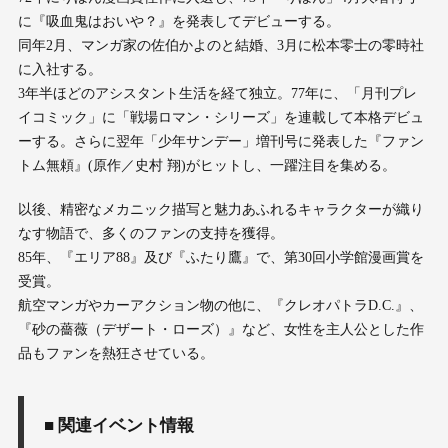
に『吸血鬼はおいや？』を発表してデビューする。
同年2月、マンガ家の佐伯かよのと結婚、3月に松本零士の零時社
に入社する。
3年半ほどのアシスタント生活を経て独立。77年に、「月刊プレ
イコミック」に「戦場ロマン・シリーズ」を連載して本格デビュ
ーする。さらに翌年「少年サンデー」増刊号に発表した『ファン
トム無頼』(原作／史村 翔)がヒットし、一躍注目を集める。
以後、精密なメカニック描写と魅力あふれるキャラクターが織り
なす物語で、多くのファンの支持を獲得。
85年、『エリア88』及び『ふたり鷹』で、第30回小学館漫画賞を
受賞。
航空マンガやカーアクション物の他に、『クレオパトラD.C.』、
『砂の薔薇（デザート・ローズ）』など、女性を主人公とした作
品もファンを熱狂させている。
■
関連イベント情報