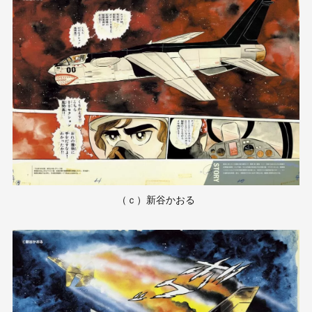
（ｃ）新谷かおる