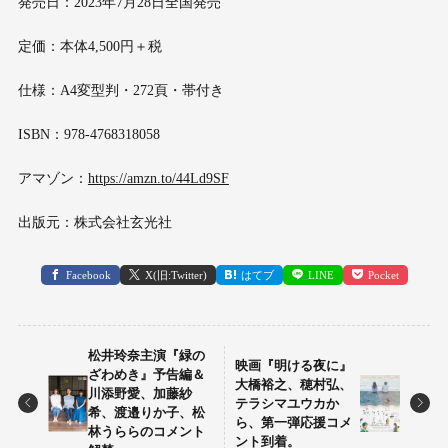
発売日：2023年7月28日全国発売
定価：本体4,500円＋税
仕様：A4変型判・272頁・帯付き
ISBN：978-4768318058
アマゾン：
https://amzn.to/44Ld9SF
出版元：株式会社玄光社
Facebook
X(旧:Twitter)
はてブ
LINE
Pocket
松井玲奈主演『緑の
映画『明ける夜に』
ざわめき』予告編＆
大橋裕之、穂村弘、
川添野愛、加藤紗
テラシマユウカか
希、渡邉りか子、松
ら、第一弾応援コメ
林うららのコメント
ント到着。