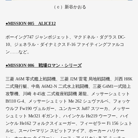
（ｃ）新谷かおる
●MISSION 005 ALICE12
ボーイング747 ジャンボジェット、マクドネル・ダグラス DC-
10、ジェネラル・ダイナミクス F-16 ファイティングファルコ
ン……など。
●MISSION 006 戦場ロマン・シリーズ
三菱 A6M 零式艦上戦闘機、三菱 J2M 雷電 局地戦闘機、川西 H8K
二式飛行艇、中島 A6M2-N 二式水上戦闘機、三菱 G4M1一式陸上
攻撃機、川崎 キ45改 二式複座戦闘機 屠龍、メッサーシュミット
Bf110 G-4、メッサーシュミット Me 262 シュヴァルベ、フォッケ
ウルフ Fw190 ヴュルガー、ユンカース Ju87 スツーカ、メッサー
シュミット Me321 ギガント、ハインケル He219 ウーフー、ハイ
ンケル He162 フォルクスイェーガー、フィーゼラー Fi 156 シュト
ルヒ、スーパーマリン スピットファイア、ホーカー ハリケー