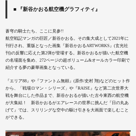
■ 『新谷かおる航空機グラフィティ』
蒼穹の騎士たち、ここに見参!!
航空戦記マンガの巨匠／新谷かおる。その集大成として2021年に
刊行され、重版となった画集『新谷かおるARTWORKS』(玄光社
刊)の反響に応えた第2弾が登場する。新谷かおるが描いた航空機
の名場面を集め、272ページの超ボリューム&オールカラー印刷で
紹介する夢の豪華画集となっている。
『エリア88』や『ファントム無頼』(原作/史村 翔)などのヒット作
から、「戦場ロマン・シリーズ」や『RAISE』など第二次世界大
戦を舞台にした作品まで、新谷かおるが描いた古今東西の航空機
が大集結！ 新谷かおるがエアレースの世界に挑んだ『日の丸あ
げて』では、スリリングな空中の駆け引きを大画面で楽しむこと
ができる。