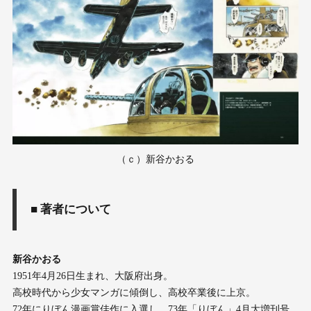
（ｃ）新谷かおる
■
著者について
新谷かおる
1951年4月26日生まれ、大阪府出身。
高校時代から少女マンガに傾倒し、高校卒業後に上京。
72年にりぼん漫画賞佳作に入選し、73年「りぼん」4月大増刊号