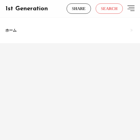
1st Generation
SHARE
SEARCH
ホーム