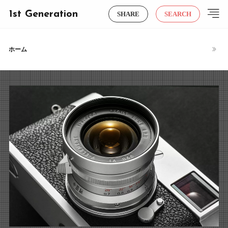
1st Generation
SHARE
SEARCH
ホーム