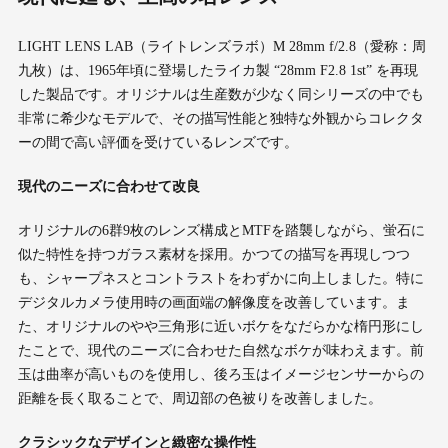
LIGHT LENS LAB（ライトレンズラボ）M 28mm f/2.8（愛称：周
九枚）は、1965年頃に登場したライカ製 “28mm F2.8 1st” を再現
した製品です。オリジナルは生産数が少なく同シリーズの中でも
非常に希少なモデルで、その描写性能と独特な外観からコレクタ
ーの間で高い評価を受けているレンズです。
現代のニーズに合わせて改良
オリジナルの6群9枚のレンズ構成とMTFを踏襲しながら、蛍石に
似た特性を持つガラス素材を採用。かつての描写を再現しつつ
も、シャープネスとコントラストをわずかに向上しました。特に
デジタルカメラ使用時の画面端の解像度を改善しています。ま
た、オリジナルのやや三角形に近いボケをなだらかな楕円形にし
たことで、現代のニーズに合わせた自然なボケが味わえます。前
玉は曲率が高いものを使用し、後ろ玉はイメージセンサーからの
距離を長く取ることで、周辺部の色被りを改善しました。
クラシックなデザインと緻密な操作性