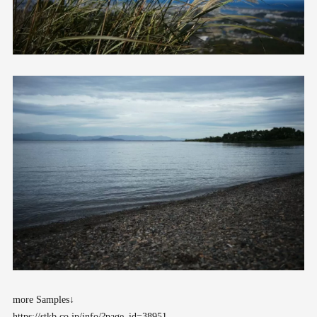
more Samples↓
https://stkb.co.jp/info/?page_id=38951