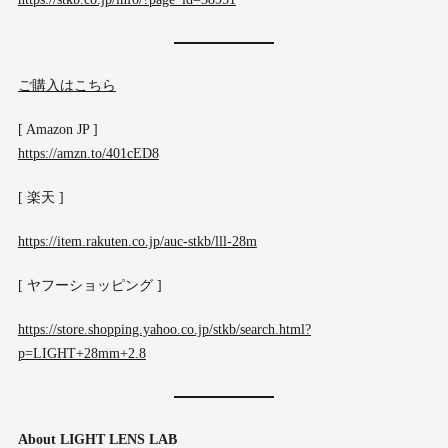
ご購入はこちら
[ Amazon JP ]
https://amzn.to/401cED8
[ 楽天 ]
https://item.rakuten.co.jp/auc-stkb/lll-28m
[ ヤフーショッピング ]
https://store.shopping.yahoo.co.jp/stkb/search.html?
p=LIGHT+28mm+2.8
About LIGHT LENS LAB