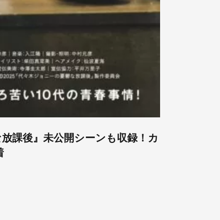
鬱な放課後』未公開シーンも収録！カ
着