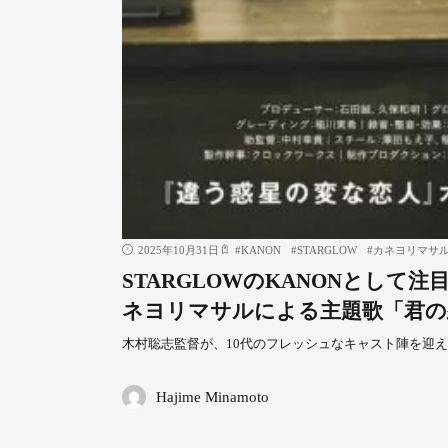
2025年10月31日
#
KANON
#
STARGLOW
#
カネヨリマサ
STARGLOWのKANONとし
ネヨリマサルによる主題歌「君の
⽊村聡志監督が、10代のフレッシュなキャスト陣を迎
Hajime Minamoto