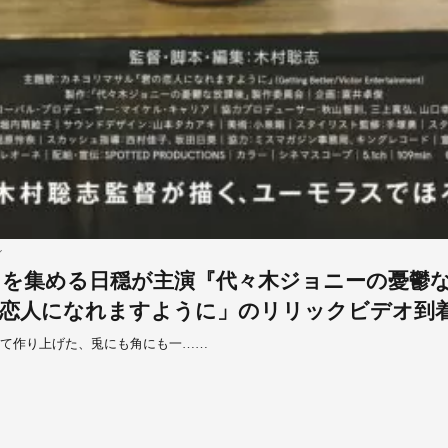
ル
て注⽬を集める⽇穏が主演『代々⽊ジョニーの憂
恋人になれますように」のリリックビデオ到
えて作り上げた、兎にも⾓にも⼀……