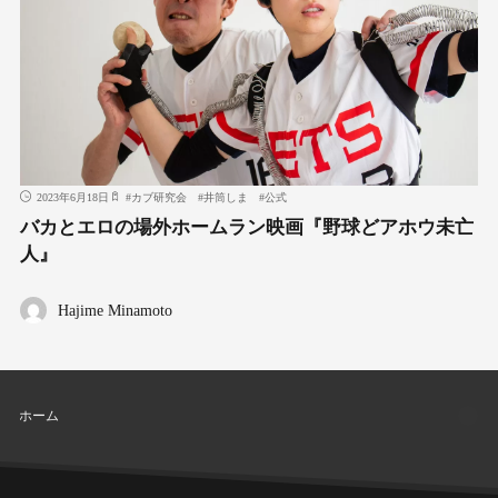
2023年6月18日
#
カブ研究会
#
井筒しま
#
公式
バカとエロの場外ホームラン映画『野球どアホウ未亡
人』
Hajime Minamoto
ホーム