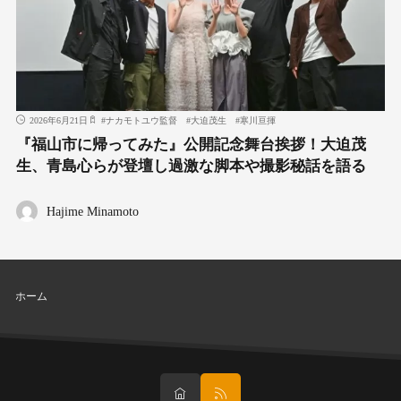
2026年6月21日
#
ナカモトユウ監督
#
大迫茂生
#
寒川亘揮
『福山市に帰ってみた』公開記念舞台挨拶！大迫茂
生、青島心らが登壇し過激な脚本や撮影秘話を語る
Hajime Minamoto
ホーム