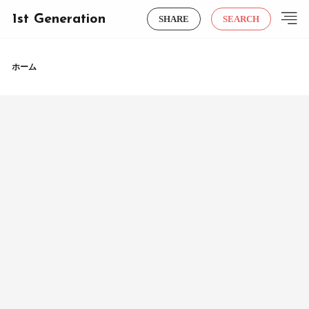
1st Generation
SHARE
SEARCH
ホーム