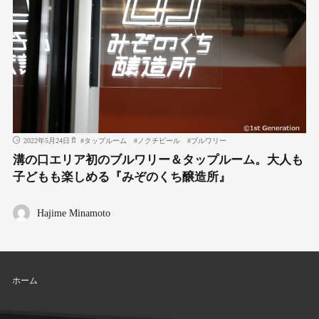
2022年5月24日
#
タップルーム
#
ノクチビール
#
ブルワリー
溝の口エリア初のブルワリー＆タップルーム。大人も
子どもも楽しめる『みぞのくち醸造所』
Hajime Minamoto
ホーム