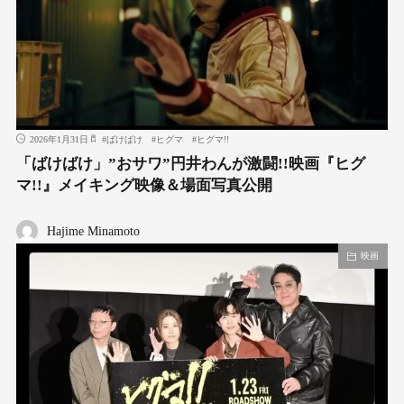
2026年1月31日
#
ばけばけ
#
ヒグマ
#
ヒグマ!!
「ばけばけ」”おサワ”円井わんが激闘!!映画『ヒグ
マ!!』メイキング映像＆場面写真公開
Hajime Minamoto
映画