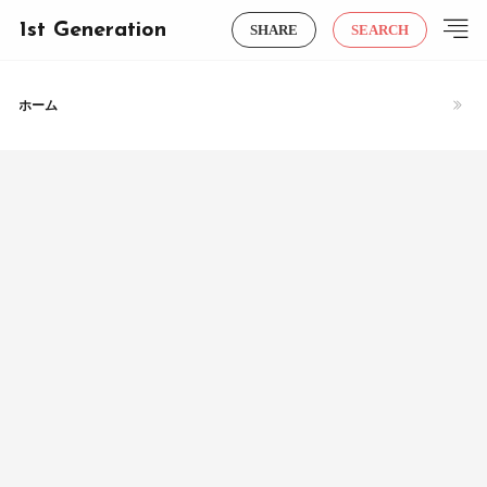
1st Generation
SHARE
SEARCH
ホーム