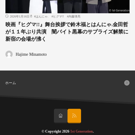
2026年1月16日
#
はんにゃ.
#
ヒグマ!!
#
内藤瑛亮
映画『ヒグマ!!』舞台挨拶で鈴木福とはんにゃ.金田哲
が１１年ぶり共演 闇バイト黒幕のサプライズ解禁に
新宿の会場が沸く
Hajime Minamoto
ホーム
© Copyright 2026
1st Generation
.