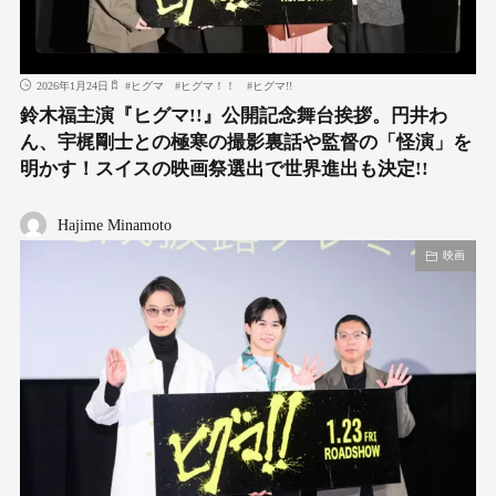
2026年1月24日
#
ヒグマ
#
ヒグマ！！
#
ヒグマ!!
鈴木福主演『ヒグマ!!』公開記念舞台挨拶。円井わ
ん、宇梶剛士との極寒の撮影裏話や監督の「怪演」を
明かす！スイスの映画祭選出で世界進出も決定!!
Hajime Minamoto
映画