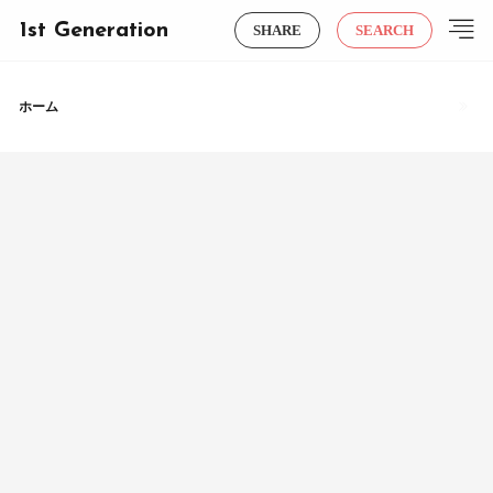
1st Generation
SHARE
SEARCH
ホーム