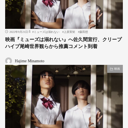
2022年9月21日
#
ミューズは溺れない
#
上原実矩
#
森田想
映画『ミューズは溺れない』へ佐久間宣行、クリープ
ハイプ尾崎世界観らから推薦コメント到着
Hajime Minamoto
映画