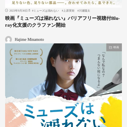
2023年9月30日
#
ミューズは溺れない
#
上原実矩
#
川瀬陽太
映画『ミューズは溺れない』バリアフリー視聴付Blu-
ray化支援のクラファン開始
Hajime Minamoto
映画