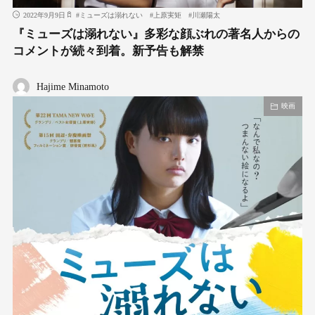
2022年9月9日
#
ミューズは溺れない
#
上原実矩
#
川瀬陽太
『ミューズは溺れない』多彩な顔ぶれの著名人からの
コメントが続々到着。新予告も解禁
Hajime Minamoto
映画