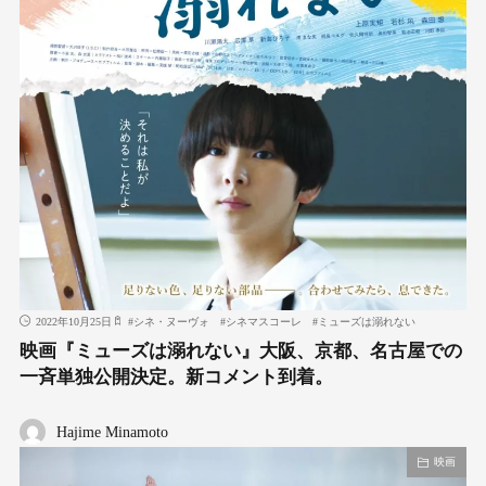
2022年10月25日
#
シネ・ヌーヴォ
#
シネマスコーレ
#
ミューズは溺れない
映画『ミューズは溺れない』大阪、京都、名古屋での
一斉単独公開決定。新コメント到着。
Hajime Minamoto
映画