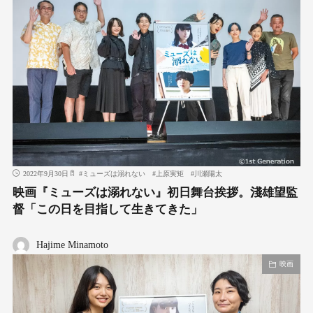
2022年9月30日
#
ミューズは溺れない
#
上原実矩
#
川瀬陽太
映画『ミューズは溺れない』初日舞台挨拶。淺雄望監
督「この日を目指して生きてきた」
Hajime Minamoto
映画