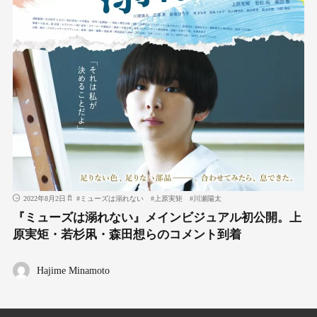
2022年8月2日
#
ミューズは溺れない
#
上原実矩
#
川瀬陽太
『ミューズは溺れない』メインビジュアル初公開。上
原実矩・若杉凩・森田想らのコメント到着
Hajime Minamoto