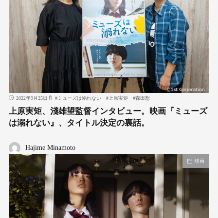
2022年9月25日
#
ミューズは溺れない
#
上原実矩
#
森田想
上原実矩、淺雄望監督インタビュー。映画『ミューズ
は溺れない』、タイトル決定の裏話。
Hajime Minamoto
映画