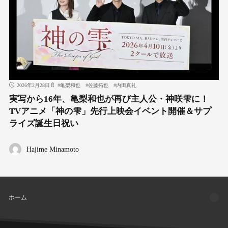
2026年2月28日
#
亀梨和也
#
佐藤拓也
#
内田真礼
実写から16年、亀梨和也が再び主人公・神咲雫に！
TVアニメ「神の雫」先行上映会イベント開催＆サプ
ライズ誕生日祝い
Hajime Minamoto
ホーム