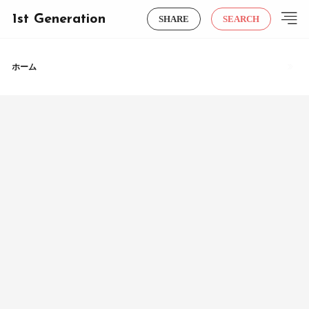
1st Generation
SHARE
SEARCH
ホーム