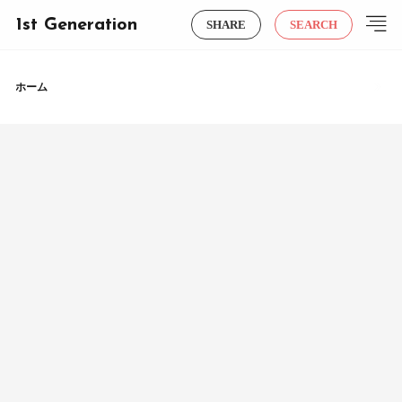
1st Generation
SHARE
SEARCH
ホーム