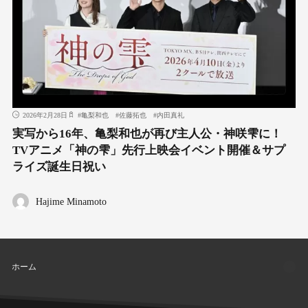
2026年2月28日
#
亀梨和也
#
佐藤拓也
#
内田真礼
実写から16年、亀梨和也が再び主人公・神咲雫に！
TVアニメ「神の雫」先行上映会イベント開催＆サプ
ライズ誕生日祝い
Hajime Minamoto
ホーム