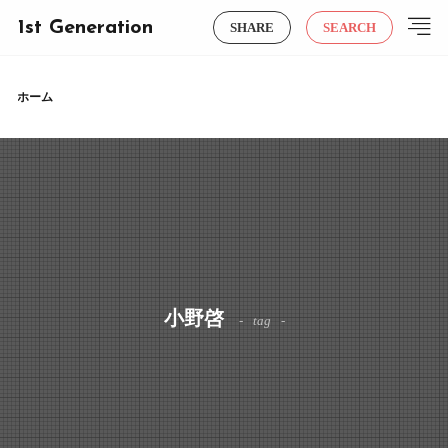
1st Generation
SHARE
SEARCH
ホーム
小野啓
tag