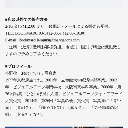
■店頭以外での販売方法
2/18(金) PM12:00 より、お電話・メールによる販売も受付。
TEL: BOOKMARC 03-5412-0351 (12:00-19:30)
E-mail: BookmarcHarajuku@marcjacobs.com
・送料、決済手数料お客様負担。地域別・国別で料金は変動致し
ますので予めご了承ください。
■プロフィール
小野啓（おの けい）/ 写真家
1977年京都府生まれ。2001年、立命館大学経済学部卒業。2003
年、ビジュアルアーツ専門学校・大阪写真学科卒業。2006年、第
26 回写真『ひとつぼ展』入選、ビジュアルアーツフォトアワード
大賞受賞。2014年、第26回「写真の会」賞受賞。写真集に『青い
光』（青幻舎）、『NEW TEXT』（赤々舎）、『男子部屋の記
録』（玄光社）など。