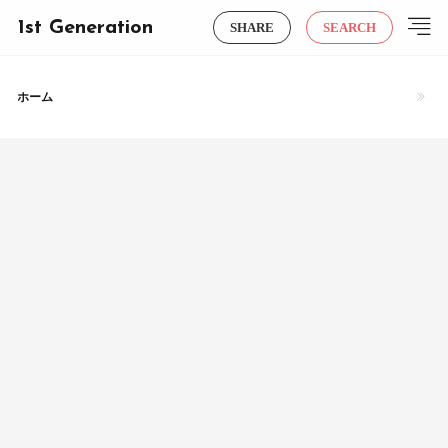
1st Generation
SHARE
SEARCH
ホーム