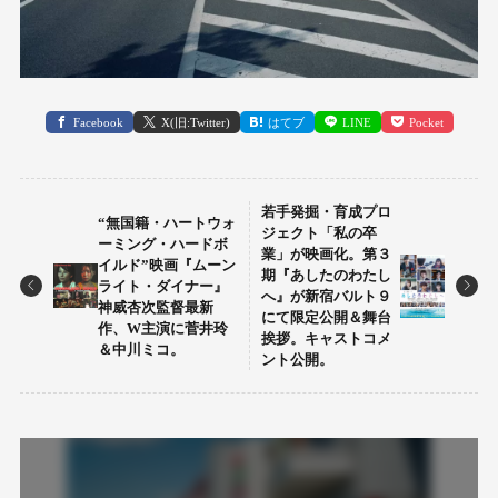
Facebook
X(旧:Twitter)
はてブ
LINE
Pocket
若手発掘・育成プロ
“無国籍・ハートウォ
ジェクト「私の卒
ーミング・ハードボ
業」が映画化。第３
イルド”映画『ムーン
期『あしたのわたし
ライト・ダイナー』
へ』が新宿バルト９
神威杏次監督最新
にて限定公開＆舞台
作、W主演に菅井玲
挨拶。キャストコメ
＆中川ミコ。
ント公開。