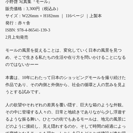
小野啓 写真集『モール』
販売価格：3,300円（税込み）
サイズ：W226mm × H182mm ｜ 116ページ ｜上製本
発行：赤々舎
ISBN: 978-4-86541-139-3
2月上旬発売
モールの風景を捉えることは、変化していく日本の風景を見つ
め、そこで生きる私たちの生活や在り方を問いかけることになる
のではないかーー
本書は、10年にわたって日本のショッピングモールを撮り続けた
作品であり、その内側と外側から、社会の循環と人の営みを見よ
うとする試みです。
人の欲望やそれぞれの差異を覆い隠す、巨大な箱のような外観。
その中に登場する人々の、日常と地続きでありながら少し浮遊す
るような振る舞い。ひとつの街でもあるモールは、地元の風景に
どのように接続し、見え隠れするのか。そして時間の経過によっ