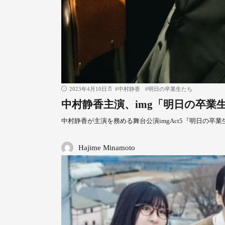
2023年4月10日
#
中村静香
#
明日の卒業生たち
中村静香主演、img「明日の卒業
中村静香が主演を務める舞台公演imgAct5『明日の卒業生
Hajime Minamoto