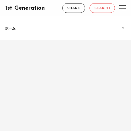
1st Generation
SHARE
SEARCH
ホーム