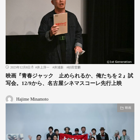
2023年12月8日
#
井上淳一
#
井浦新
#
杉田雷麟
映画『青春ジャック 止められるか、俺たちを２』試
写会。12/9から、名古屋シネマスコーレ先行上映
Hajime Minamoto
映画