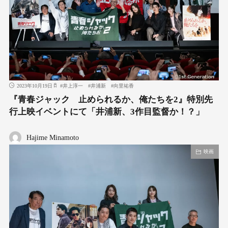
2023年10月19日
#
井上淳一
#
井浦新
#
向里祐香
『青春ジャック 止められるか、俺たちを2』特別先
行上映イベントにて「井浦新、3作目監督か！？」
Hajime Minamoto
映画