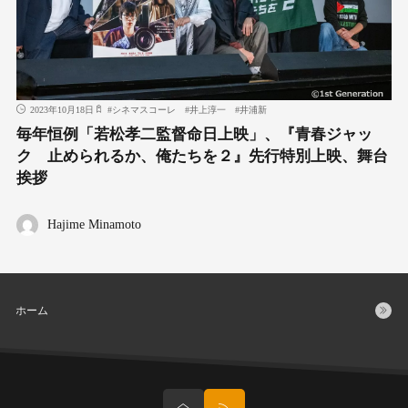
2023年10月18日
#
シネマスコーレ
#
井上淳一
#
井浦新
毎年恒例「若松孝二監督命日上映」、『青春ジャッ
ク 止められるか、俺たちを２』先行特別上映、舞台
挨拶
Hajime Minamoto
ホーム