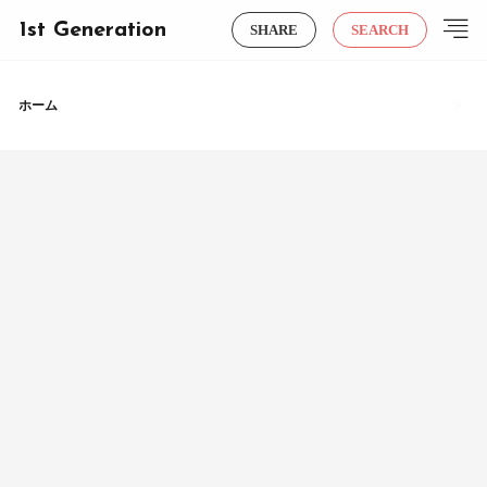
1st Generation
SHARE
SEARCH
ホーム