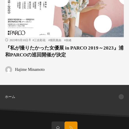
2023年9月10日
#
三吉彩花
#
堀田真由
#
奈緒
『私が撮りたかった女優展 in PARCO 2019～2023』浦
和PARCOの巡回開催が決定
Hajime Minamoto
ホーム