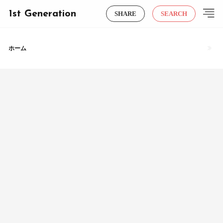
1st Generation
SHARE
SEARCH
ホーム