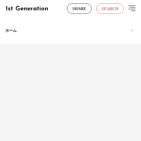
1st Generation
SHARE
SEARCH
ホーム