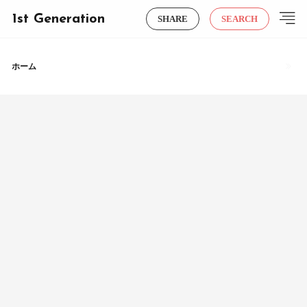
1st Generation
SHARE
SEARCH
ホーム