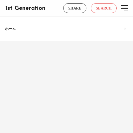
1st Generation
SHARE
SEARCH
ホーム