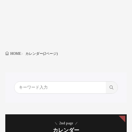
カレンダー(2ページ)
HOME
2nd page
カレンダー