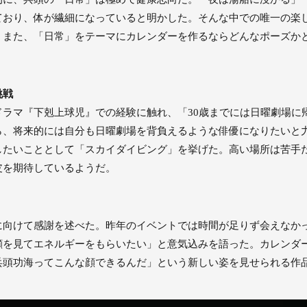
ており、体が繊細になっていると明かした。そんな中での唯一の楽
。また、「日常」をテーマにカレンダーを作るならどんなポーズか
挑戦
ラマ『下剋上球児』での経験に触れ、「30歳までには日曜劇場に
ら、将来的には自分も日曜劇場を背負えるような俳優になりたいと
したいこととして「スカイダイビング」を挙げた。高い場所は苦手
皮を期待しているようだ。
に向けて感謝を述べた。昨年のイベントでは時間が足りず会えなか
顔を見てエネルギーをもらいたい」と意気込みを語った。カレンダ
兵頭功海ってこんな顔できるんだ」という新しい姿を見せられる作