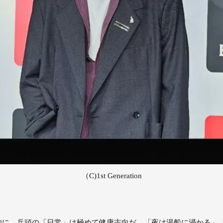
（C)1st Generation
的に、兵頭の「日常」は極めて健康志向だ。「夜は湯船に浸かる」