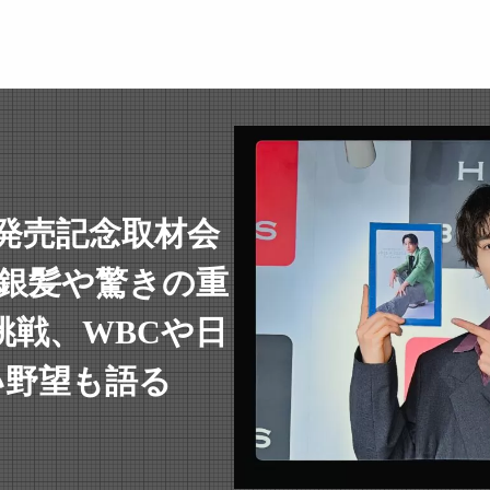
発売記念取材会
！銀髪や驚きの重
挑戦、WBCや日
い野望も語る