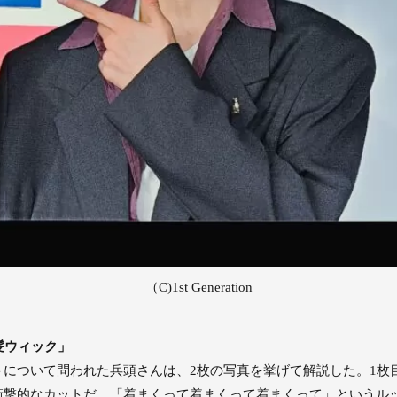
（C)1st Generation
髪ウィック」
について問われた兵頭さんは、2枚の写真を挙げて解説した。1枚目
衝撃的なカットだ。「着まくって着まくって着まくって」というル