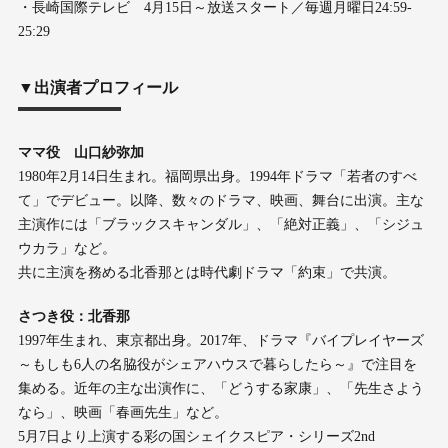
・長崎国際テレビ 4月15日～放送スタート／毎週月曜日24:59-
25:29
▼出演者プロフィール
ママ役 山口紗弥加
1980年2月14日生まれ。福岡県出身。1994年ドラマ「若者のすべ
て」でデビュー。以降、数々のドラマ、映画、舞台に出演。主な
主演作には「ブラックスキャンダル」、「絶対正義」、「シジュ
ウカラ」など。
共に主演を務める北香那とは時代劇ドラマ「約束」で共演。
さつき役：北香那
1997年生まれ、東京都出身。2017年、ドラマ『バイプレイヤーズ
～もしも6人の名脇役がシェアハウスで暮らしたら～』で注目を
集める。近年の主な出演作に、「どうする家康」、「先生さよう
なら」、映画「春画先生」など。
5月7日より上演する彩の国シェイクスピア・シリーズ2nd