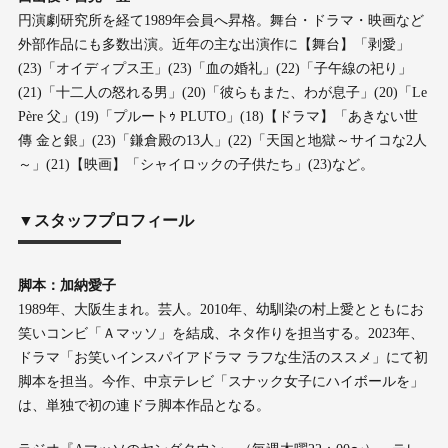
円演劇研究所を経て1989年会員へ昇格。舞台・ドラマ・映画など
外部作品にも多数出演。近年の主な出演作に【舞台】「剥愛」
(23)「オイディプス王」(23)「血の婚礼」(22)「子午線の祀り」
(21)「十二人の怒れる男」(20)「彼らもまた、わが息子」(20)「Le
Père 父」(19)「プルートｩ PLUTO」(18)【ドラマ】「あきない世
傳 金と銀」(23)「鎌倉殿の13人」(22)「天国と地獄～サイコな2人
～」(21)【映画】「シャイロックの子供たち」(23)など。
▼スタッフプロフィール
脚本：加納愛子
1989年、大阪生まれ。芸人。2010年、幼馴染の村上愛とともにお
笑いコンビ「Ａマッソ」を結成、ネタ作りを担当する。2023年、
ドラマ「お笑いインスパイアドラマ ラフな生活のススメ」にて初
脚本を担当。今作、中京テレビ「スナック女子にハイボールを」
は、単独で初の連ドラ脚本作品となる。