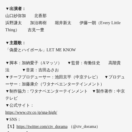
▼出演者：
山口紗弥加 北香那
浜野謙太 加治将樹 堀井新太 伊藤一朗（Every Little
Thing） 吉見一豊
▼主題歌：
「偽愛とハイボール」LET ME KNOW
▼脚本：加納愛子（Aマッソ） ▼監督：有働佳史 高階貴
法 ▼音楽：吉田ゐさお
▼チーフプロデューサー：池田京平（中京テレビ） ▼プロデュ
ーサー：加藤康介（ワタナベエンターテインメント）
▼制作協力：ワタナベエンターテインメント ▼製作著作：中京
テレビ
▼公式サイト：
https://www.ctv.co.jp/sna-high/
▼SNS：
【X】
https://twitter.com/ctv_dorama
（@ctv_dorama）