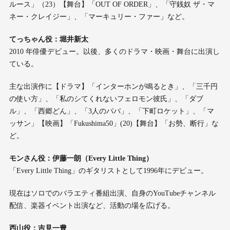
ルース」（23）【舞台】「OUT OF ORDER」、「守銭奴 ザ・マ
ネー・クレイジー」、「マーキュリー・ファー」など。
てっちゃん役：堀井新太
2010 年俳優デビュー。以後、多くのドラマ・映画・舞台に出演し
ている。
主な出演作に【ドラマ】「インターホンが鳴るとき」、「三千円
の使い方」、「私のシてくれないフェロモン彼氏」、「ダブ
ル」、「西郷どん」、「3人のパパ」、「下町ロケット」、「マ
ッサン」【映画】「Fukushima50」(20)【舞台】「お勢、断行」な
ど。
モンさん役：伊藤一朗（Every Little Thing）
「Every Little Thing」のギタリストとして1996年にデビュー。
現在はソロでのバラエティ番組出演、自身のYouTubeチャンネル
配信、楽器イベント出演など、活動の場を広げる。
西山役：吉見一豊