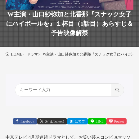
W主演・山口紗弥加と北香那『スナック女子
にハイボールを』１杯目（1話目）あらすじ＆
予告映像解禁
ドラマ
W主演・山口紗弥加と北香那『スナック女子にハイボール
HOME
Facebook
X(旧:Twitter)
はてブ
LINE
Pocket
中京テレビ 4月期連続ドラマとして、お笑い芸人コンビ Aマッソ