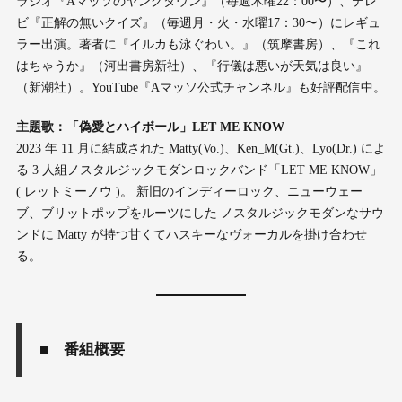
ラジオ『Aマッソのヤングタウン』（毎週木曜22：00〜）、テレ
ビ『正解の無いクイズ』（毎週月・火・水曜17：30〜）にレギュ
ラー出演。著者に『イルカも泳ぐわい。』（筑摩書房）、『これ
はちゃうか』（河出書房新社）、『行儀は悪いが天気は良い』
（新潮社）。YouTube『Aマッソ公式チャンネル』も好評配信中。
主題歌：「偽愛とハイボール」LET ME KNOW
2023 年 11 月に結成された Matty(Vo.)、Ken_M(Gt.)、Lyo(Dr.) によ
る 3 人組ノスタルジックモダンロックバンド「LET ME KNOW」
( レットミーノウ )。 新旧のインディーロック、ニューウェー
ブ、ブリットポップをルーツにした ノスタルジックモダンなサウ
ンドに Matty が持つ甘くてハスキーなヴォーカルを掛け合わせ
る。
■
番組概要