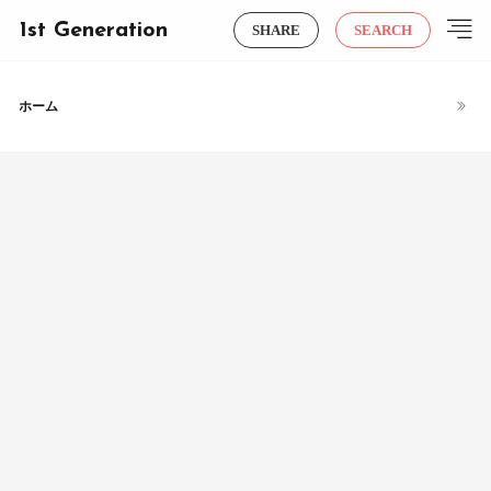
1st Generation
SHARE
SEARCH
ホーム