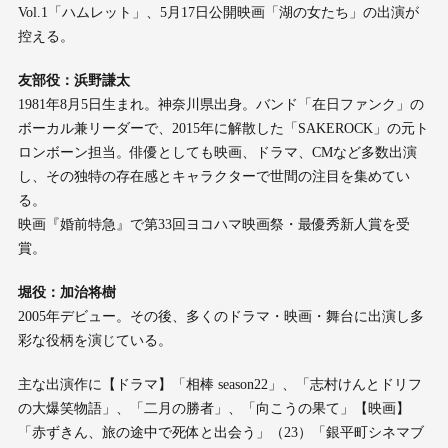
Vol.1「ハムレット」、5月17日公開映画「湖の女たち」の出演が
控える。
友部役：浜野謙太
1981年8月5日生まれ。神奈川県出身。バンド「在日ファンク」の
ボーカル兼リーダーで、2015年に解散した「SAKEROCK」の元ト
ロンボーン担当。俳優としても映画、ドラマ、CMなど多数出演
し、その独特の存在感とキャラクターで世間の注目を集めてい
る。
映画『婚前特急』で第33回ヨコハマ映画祭・最優秀新人賞を受
賞。
堀役：加治将樹
2005年デビュー。その後、多くのドラマ・映画・舞台に出演し多
彩な役柄を演じている。
主な出演作に【ドラマ】「相棒 season22」、「志村けんとドリフ
の大爆笑物語」、「二月の勝者」、「向こうの果て」【映画】
「赤ずきん、旅の途中で死体と出会う」（23）「銀平町シネマブ