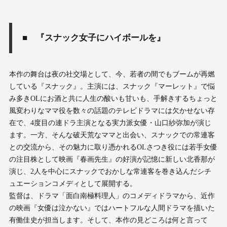
■ 『スナック女子にハイボールを』
本作の舞台は夜の社交場として、今、若者の間でもブームが再燃
している『スナック』。主演には、スナック『マーレット』で悩
み多きOLにお酒と共に人生の酸いも甘いも、手解きするちょっと
風変わりなママ役を数々の話題のテレビドラマには欠かせない存
在で、4度目の連ドラ主演となる実力派女優・山口紗弥加が演じ
ます。一方、そんな破天荒なママと出会い、スナックでの常連客
との交流から、その魅力に取り憑かれるOLさつき役には若手女優
の注目株として映画『春画先生』の好演が記憶に新しい北香那が
演じ、2人を中心にスナックでおかしな常連客を巻き込んだシチ
ュエーションコメディとして展開する。
監督は、ドラマ「面白南極料理人」のコメディドラマから、近作
の映画『女優は泣かない』ではハートフルな人間ドラマを描いた
有働佳史が担当します。そして、本作の見どころは何と言って