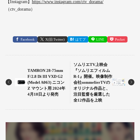
【Instagram】
https://www.instagram.com/ctv_dorama/
（ctv_dorama）
Facebook
X(旧:Twitter)
はてブ
LINE
Pocket
ソムリエTV上映会
TAMRON 28-75mm
『ソムリエフィルム
F/2.8 Di III VXD G2
R-1』開催。映像制作
(Model A063) ニコン
会社sommelierTVの
Z マウント用 2024年
オリジナル作品と、
4月18日より発売
注目監督を厳選した
全12作品を上映