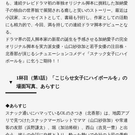
も、連続テレビドラマ初の単独オリジナル脚本に挑戦した加納愛
子の独自の世界観で展開される癒しと笑いのストーリー。最近は
小説家、エッセイストとして、書籍も刊行し、作家としての活動
にも精力的で、今回、満を持しての連続ドラマ脚本デビューとな
る。
ドラマ界の芸人脚本家の新星の誕生を予感させる加納愛子の完全
オリジナル脚本を実力派女優・山口紗弥加と若手女優の注目株・
北香那が演じるシチュエーションコメディ『スナック女子にハイ
ボールを』に乞うご期待！！
1杯目（第1話）「こじらせ女子にハイボールを」の
▼
場面写真、あらすじ
◆
あらすじ
スナック通いにハマっているOLのさつき（北香那）は、地図アプ
リで見つけたスナックマーガレットでママ（山口紗弥加）や常連
客の友部（浜野謙太）、堀（加治将樹）、西山（吉見一豊）と出
会う。彼らの会話に自然と入り、酔った勢いで会社の上司の愚痴