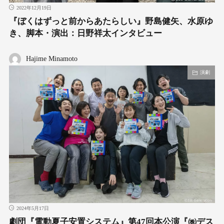
2022年12月19日
『ぼくはずっと前からあたらしい』野島健矢、水原ゆ
き、脚本・演出：日野祥太インタビュー
Hajime Minamoto
演劇
2024年5月17日
劇団『電動夏子安置システム』第47回本公演『㈱デス