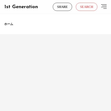
1st Generation
SHARE
SEARCH
ホーム