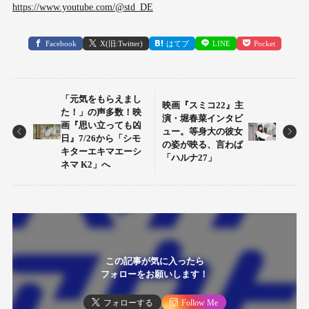
https://www.youtube.com/@std_DE
Facebook
X(旧:Twitter)
はてブ
LINE
Pocket
「元気をもらえまし
映画『スミコ22』主
た！」の声多数！映
演・堀春菜インタビ
画『思い立っても凶
ュー。等身大の彼女
日』7/26から「シモ
の姿が映る、言わば
キターエキマエーシ
「ハルナ27」
ネマ K2」へ
この記事が気に入ったら
フォローをお願いします！
フォローする
Follow Me