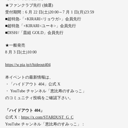
★ファンクラブ先行 (抽選)
受付期間：6 月 22 日(土)20:00～7 月 1 日(月)23:59
■超特急
「+KIRARI<リョウガ>」会員先行
■超特急「+KIRARI<ユーキ>」会員先行
■DISH//「皿組 GOLD」会員先行
★一般発売
8 月 3 日(土)10:00
https://w.pia.jp/t/hideout404
本イベントの最新情報は、
・「ハイドアウト 404」公式 X
・ YouTube チャンネル「恵比寿のすみっこ」
のコミュニティ投稿をご確認下さい。
「ハイドアウト 404」
公式 X：
https://x.com/STARDUST_G_C
YouTube チャンネル「恵比寿のすみっこ」：