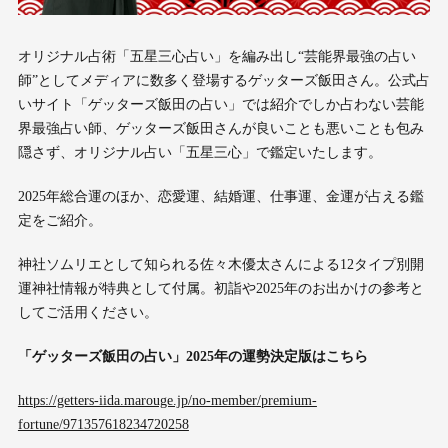
オリジナル占術「五星三心占い」を編み出し“芸能界最強の占い
師”としてメディアに数多く登場するゲッターズ飯田さん。公式占
いサイト「ゲッターズ飯田の占い」では紹介でしか占わない芸能
界最強占い師、ゲッターズ飯田さんが良いことも悪いことも包み
隠さず、オリジナル占い「五星三心」で鑑定いたします。
2025年総合運のほか、恋愛運、結婚運、仕事運、金運が占える鑑
定をご紹介。
神社ソムリエとして知られる佐々木優太さんによる12タイプ別開
運神社情報が特典として付属。初詣や2025年のお出かけの参考と
してご活用ください。
「ゲッターズ飯田の占い」2025年の運勢決定版はこちら
https://getters-iida.marouge.jp/no-member/premium-
fortune/971357618234720258