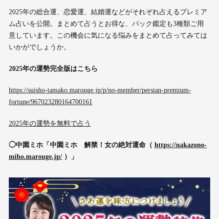
2025年の総合運、恋愛運、結婚運などがそれぞれ占えるプレミア
ム占いを公開。まとめて占うとお得な、パック鑑定も3種類ご用
意しています。この機会に気になる悩みをまとめて占ってみては
いかがでしょうか。
2025年の運勢完全版はこちら
https://suisho-tamako.marouge.jp/p/no-member/persian-premium-
fortune/967023280164700161
2025年の運勢を無料で占う
◯中園ミホ「中園ミホ 解禁！女の絶対運命（
https://nakazono-
miho.marouge.jp/
）」