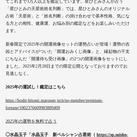
てこれまで3万人以上を鑑定しています。星ひとみさんが占う
「星ひとみの天星術姓名判断」では、星ひとみさんのオリジナル
占術「天星術」と「姓名判断」の掛け合わせで基本性格、気にな
る方との相性、健康運、お悩み別の鑑定などをお楽しみいただけ
ます。
新春限定で2025年の開運画像セットの運勢占いが登場！運勢の吉
凶とアドバイスがついた「開運おみくじ画像」と、縁起物の干支
にちなんだ「開運待ち受け画像」の2つの開運画像をセットにし
ました。2025年2月28日までの限定公開となっておりますのでお
見逃しなく。
2025年の運試し！鑑定はこちら
https://hoshi-hitomi.marouge.jp/p/no-member/premium-
fortune/1002376609983889409
2025年の運勢を無料で占う
◯水晶玉子「水晶玉子 新ペルシャン占星術（
https://sp.suisho-