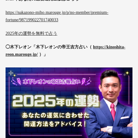
https://nakazono-miho.marouge.jp/p/no-member/premium-
fortune/987199022701740033
2025年の運勢を無料で占う
◯木下レオン「木下レオンの帝王吉方占い（
https://kinoshita-
reon.marouge.jp/
）」