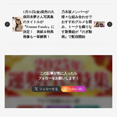
1月31日(金)発売の久
乃木坂メンバーが
保田未夢さん写真集
様々な組み合わせで
のタイトルが
おすすめグルメを囲
『Femme Fatale』に
み、トークを織りな
決定！ 表紙＆特典
す新番組が『のぎ動
画像も一挙解禁！
画』で配信開始
この記事が気に入ったら
フォローをお願いします！
フォローする
Follow Me