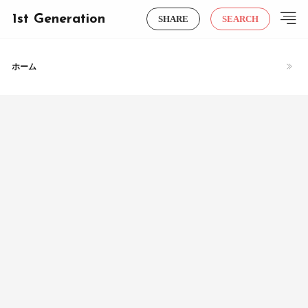
1st Generation
SHARE
SEARCH
ホーム