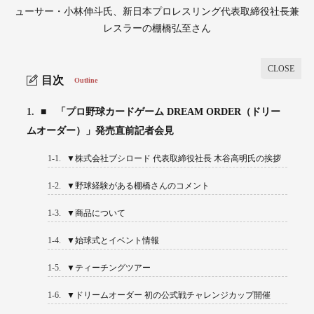
ューサー・小林伸斗氏、新日本プロレスリング代表取締役社長兼
レスラーの棚橋弘至さん
目次
Outline
1.
■ 「プロ野球カードゲーム DREAM ORDER（ドリー
ムオーダー）」発売直前記者会見
1-1.
▼株式会社ブシロード 代表取締役社長 木谷高明氏の挨拶
1-2.
▼野球経験がある棚橋さんのコメント
1-3.
▼商品について
1-4.
▼始球式とイベント情報
1-5.
▼ティーチングツアー
1-6.
▼ドリームオーダー 初の公式戦チャレンジカップ開催