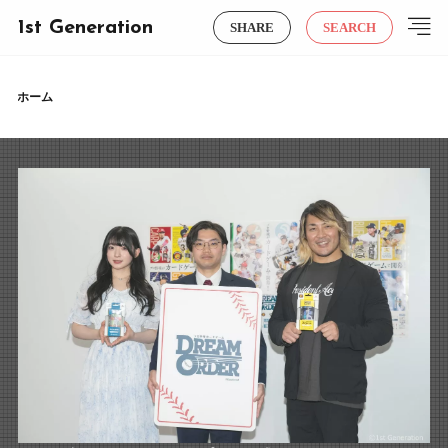
1st Generation
SHARE
SEARCH
ホーム