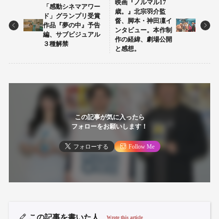
映画『ノルマル17
「感動シネマアワー
歳。』北宗羽介監
ド」グランプリ受賞
督、脚本・神田凜イ
作品『夢の中』予告
ンタビュー。本作制
編、サブビジュアル
作の経緯、劇場公開
３種解禁
と感想。
この記事が気に入ったら
フォローをお願いします！
フォローする
Follow Me
この記事を書いた人
Wrote this article