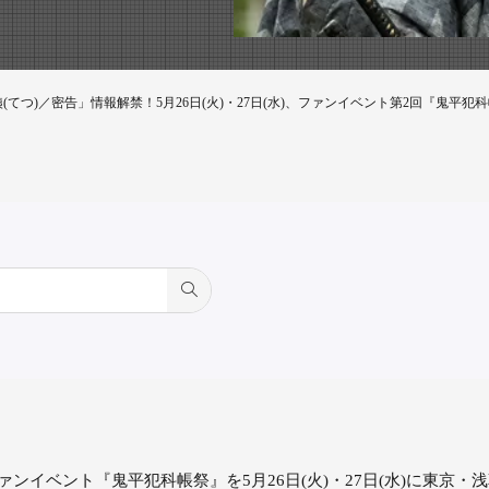
てつ)／密告」情報解禁！5月26日(火)・27日(水)、ファンイベント第2回『鬼平犯
ンイベント『鬼平犯科帳祭』を5月26日(火)・27日(水)に東京・