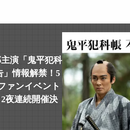
郎主演「鬼平犯科
告」情報解禁！5
)、ファンイベント
』2夜連続開催決