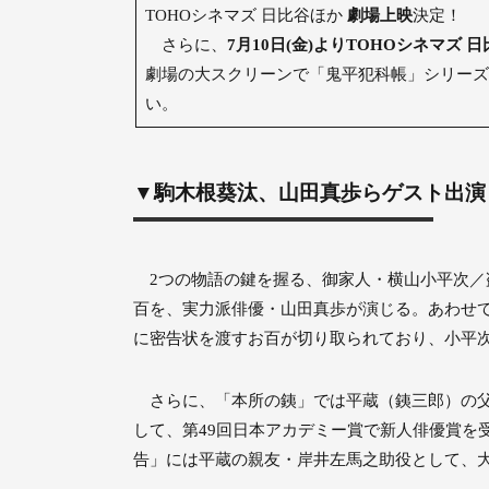
TOHOシネマズ 日比谷ほか
劇場上映
決定！
さらに、
7月10日(金)よりTOHOシネマズ 
劇場の大スクリーンで「鬼平犯科帳」シリーズ
い。
▼駒木根葵汰、山田真歩らゲスト出演
2つの物語の鍵を握る、御家人・横山小平次／
百を、実力派俳優・山田真歩が演じる。あわせ
に密告状を渡すお百が切り取られており、小平
さらに、「本所の銕」では平蔵（銕三郎）の父
して、第49回日本アカデミー賞で新人俳優賞を
告」には平蔵の親友・岸井左馬之助役として、