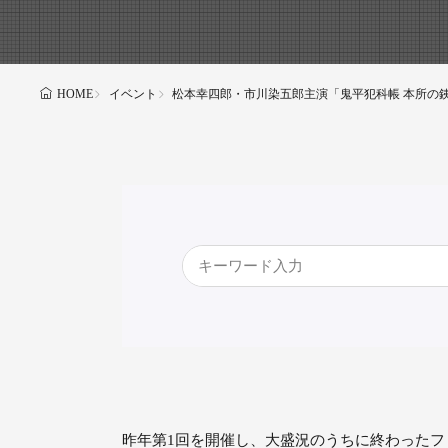
イベント
松本幸四郎・市川染五郎主演「鬼平犯科帳 本所の銕(
HOME
昨年第1回を開催し、大盛況のうちに終わったファ