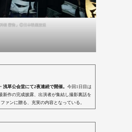
科帳 密告」Ⓒ日本映画放送
京・浅草公会堂にて2夜連続で開催。
今回1日目は
最新作の完成披露、出演者が集結し撮影裏話を
」ファンに贈る、充実の内容となっている。