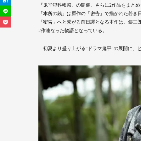
『鬼平犯科帳祭』の開催、さらに2作品をまとめ
「本所の銕」は原作の「密告」で描かれた若き
「密告」へと繋がる前日譚となる本作は、銕三
2作連なった物語となっている。
初夏より盛り上がる“ドラマ鬼平”の展開に、