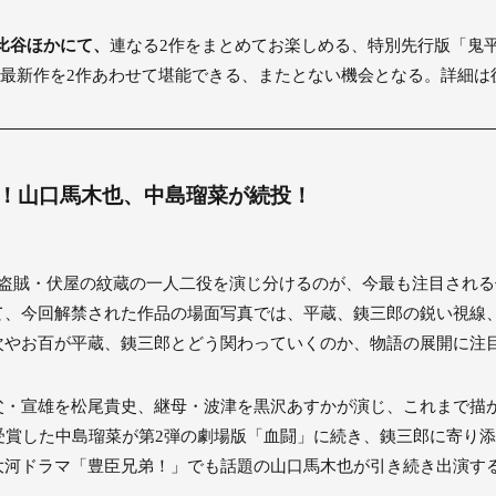
日比谷ほかにて、
連なる2作をまとめてお楽しめる、特別先行版「鬼平
最新作を2作あわせて堪能できる、またとない機会となる。詳細は
！山口馬木也、中島瑠菜が続投！
盗賊・伏屋の紋蔵の一人二役を演じ分けるのが、今最も注目される
て、今回解禁された作品の場面写真では、平蔵、銕三郎の鋭い視線
次やお百が平蔵、銕三郎とどう関わっていくのか、物語の展開に注
・宣雄を松尾貴史、継母・波津を黒沢あすかが演じ、これまで描
受賞した中島瑠菜が第2弾の劇場版「血闘」に続き、銕三郎に寄り
大河ドラマ「豊臣兄弟！」でも話題の山口馬木也が引き続き出演す