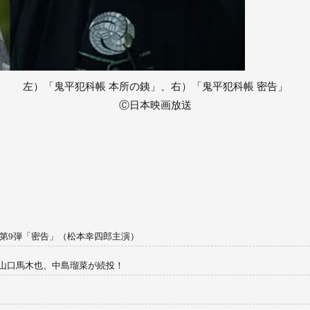
左）「鬼平犯科帳 本所の銕」、右）「鬼平犯科帳 密告」
Ⓒ日本映画放送
／第9弾「密告」（松本幸四郎主演）
山口馬木也、中島瑠菜が続投！