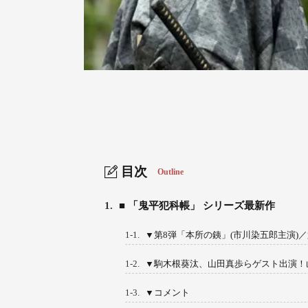
目次
Outline
1.
■ 「鬼平犯科帳」 シリーズ最新作
1-1.
▼第8弾「本所の銕」(市川染五郎主演)
1-2.
▼駒木根葵汰、山田真歩らゲスト出演！
1-3.
▼コメント