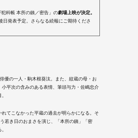
犯科帳 本所の銕／密告」の
劇場上映が決定。
後日発表予定。さらなる続報にご期待くださ
俳優の一人・駒木根葵汰。また、紋蔵の母・お
、小平次の含みのある表情、筆頭与力・佐嶋忠介
目。
かれてこなかった平蔵の過去が明らかになる。そ
添う若き日のおまさを演じ、「本所の銕」「密
る。