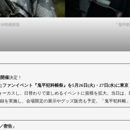
日本映画放送
「鬼平犯
続開催
決定！
ァンイベント『鬼平犯科帳祭』を5月26日(火)・27日(水)に東
ォーカスし、日替わりで楽しめるイベントに規模を拡大。当日は、
収録を実施し、会場限定の展示やグッズ販売も予定。「鬼平犯科帳
／密告」