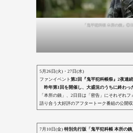
「鬼平犯科帳 本所の銕」Ⓒ
5月26日(火)・27日(水)
ファンイベント
第2回『鬼平犯科帳祭』2夜連
昨年第1回を開催し、大盛況のうちに終わったフ
「本所の銕」、2日目は「密告」にそれぞれフ
語り合う大好評のアフタートーク番組の公開
7月10日(金)
特別先行版「鬼平犯科帳 本所の銕